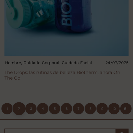
Hombre
Cuidado Corporal
Cuidado Facial
24/07/2025
The Drops: las rutinas de belleza Biotherm, ahora On
The Go
2
1
3
4
5
6
7
8
9
10
51