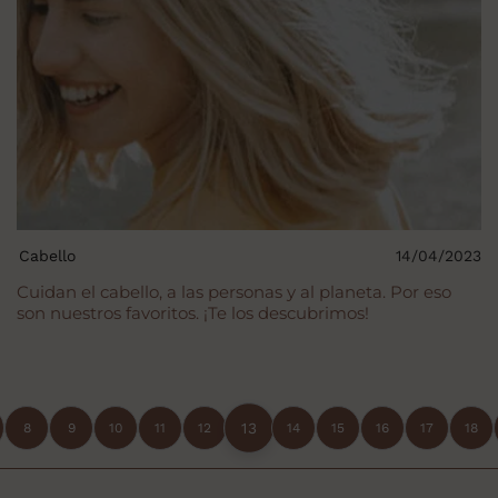
Cabello
14/04/2023
Cuidan el cabello, a las personas y al planeta. Por eso
son nuestros favoritos. ¡Te los descubrimos!
13
8
9
10
11
12
14
15
16
17
18